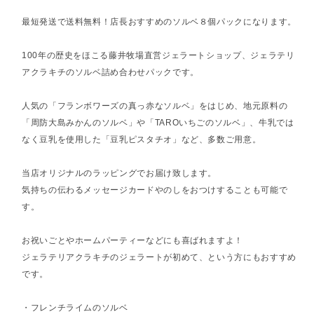
最短発送で送料無料！店長おすすめのソルベ８個パックになります。
100年の歴史をほこる藤井牧場直営ジェラートショップ、ジェラテリ
アクラキチのソルベ詰め合わせパックです。
人気の「フランボワーズの真っ赤なソルベ」をはじめ、地元原料の
「周防大島みかんのソルベ」や「TAROいちごのソルベ」、牛乳では
なく豆乳を使用した「豆乳ピスタチオ」など、多数ご用意。
当店オリジナルのラッピングでお届け致します。
気持ちの伝わるメッセージカードやのしをおつけすることも可能で
す。
お祝いごとやホームパーティーなどにも喜ばれますよ！
ジェラテリアクラキチのジェラートが初めて、という方にもおすすめ
です。
・フレンチライムのソルベ